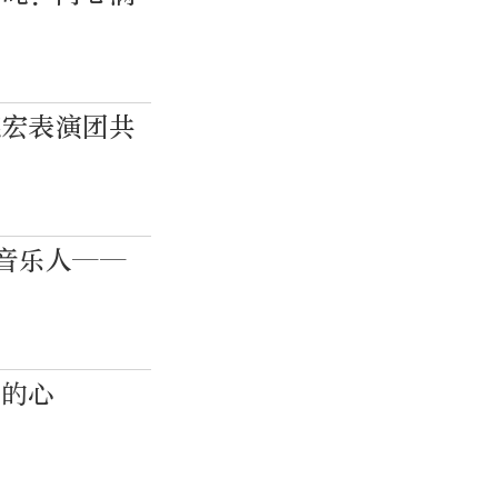
德宏表演团共
京音乐人——
”
们的心