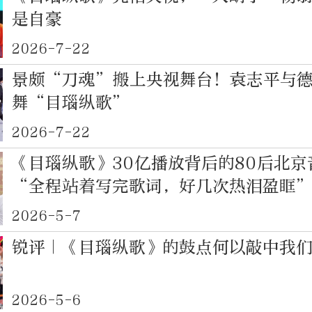
是自豪
2026-7-22
景颇“刀魂”搬上央视舞台！袁志平与
舞“目瑙纵歌”
2026-7-22
《目瑙纵歌》30亿播放背后的80后北
“全程站着写完歌词，好几次热泪盈眶
2026-5-7
锐评｜《目瑙纵歌》的鼓点何以敲中我
2026-5-6