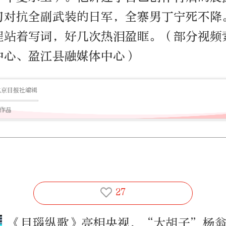
刀对抗全副武装的日军，全寨男丁宁死不降
程站着写词，好几次热泪盈眶。（部分视频
中心、盈江县融媒体中心）
北京日报社编辑
篇作品
27
《目瑙纵歌》亮相央视，“大胡子”杨