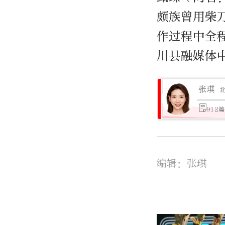
颇族曾用柴
作过程中全
川县融媒体
张琪
912
编辑：张琪