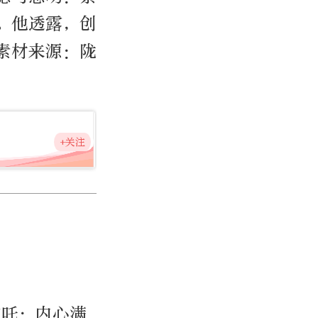
。他透露，创
素材来源：陇
+关注
翁吒：内心满