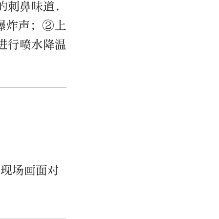
的刺鼻味道，
爆炸声；②上
进行喷水降温
后现场画面对