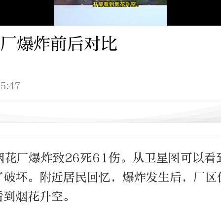
厂爆炸前后对比
5:47
烟花厂爆炸致26死61伤。从卫星图可以看
了破坏。附近居民回忆，爆炸发生后，厂区
看到烟花升空。