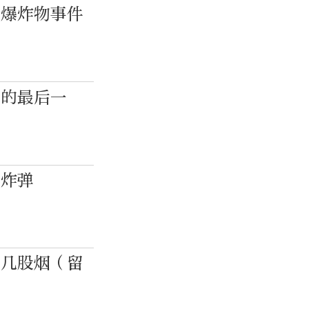
机爆炸物事件
上的最后一
爆炸弹
冒几股烟（留