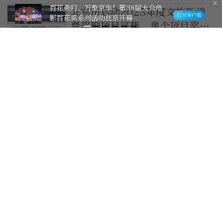
百花燕归，万象京华！第38届大众电
北京市启动2025年度文旅新消
影百花奖系列活动在京开幕
费奖励项目征集，单个项目奖励
资金不超过100万元
2026-7-28
北京中轴线申遗成功两周年，文
旅消费新场景亮相
2026-7-28
夏夜浪漫，钟鼓楼探索文旅消费
新业态
2026-7-26
夏日消费热潮涌动 文旅绘就多
彩暑期生活
2026-7-26