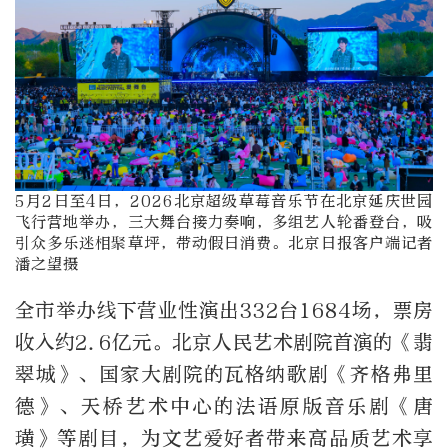
5月2日至4日，2026北京超级草莓音乐节在北京延庆世园
飞行营地举办，三大舞台接力奏响，多组艺人轮番登台，吸
引众多乐迷相聚草坪，带动假日消费。北京日报客户端记者
潘之望摄
全市举办线下营业性演出332台1684场，票房
收入约2.6亿元。北京人民艺术剧院首演的《翡
翠城》、国家大剧院的瓦格纳歌剧《齐格弗里
德》、天桥艺术中心的法语原版音乐剧《唐
璜》等剧目，为文艺爱好者带来高品质艺术享