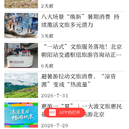
2天前
八大场景“焕新”暑期消费 持
续激活文旅多元潜力
3天前
“一站式”文旅服务落地！北京
朝阳站交通枢纽旅游咨询站正式
运营
6天前
避暑游拉动文旅消费，“凉资
源”变成“热流量”
2026-7-31
惠游一“夏”｜一大波文旅惠民
APP内打开
福利上新，邀你畅游北京
2026-7-29