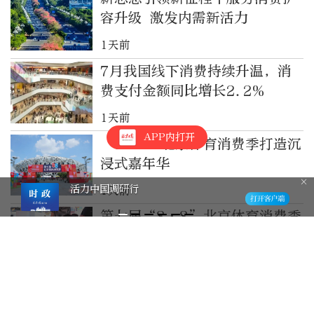
容升级 激发内需新活力
1天前
7月我国线下消费持续升温，消
费支付金额同比增长2.2%
1天前
APP内打开
“8·8”北京体育消费季打造沉
浸式嘉年华
活力中国调研行
1天前
第七届“8·8”北京体育消费季
玩什么？两位奥运冠军有推荐！
1天前