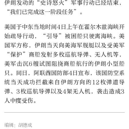
伊朗发动的“史诗怒火”军事行动已经结束，
“我们已完成这一阶段任务”。
美国于中东当地时间4日上午在霍尔木兹海峡开
始疏导行动，“引导”被困船只驶离海峡。美
国军方称，伊朗当天向美海军舰艇以及受美军
“保护”商船发射多枚巡航导弹、无人机等，
美军击沉6艘试图阻挠商船航行的伊朗小型船
只。同日，阿联酋国防部4日宣布，该国防空系
统当天成功拦截来自伊朗方向的12枚弹道导
弹、3枚巡航导弹以及4架无人机，袭击造成3
人中度受伤。
编辑：胡德成