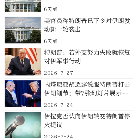
6天前
美官员称特朗普已下令对伊朗发
动新一轮袭击
6天前
特朗普：若外交努力失败就恢复
对伊军事行动
2026-7-27
内塔尼亚胡透露说服特朗普打击
伊朗细节：带7张幻灯片展示行
动计划，“不是问你是否允许，
2026-7-24
而是告诉你这就是我们要做的
伊拉克否认向伊朗转交特朗普停
事”
火提议
2026-7-24