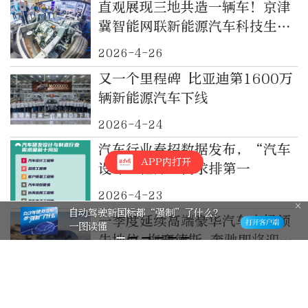
直观展现三地共造一辆车！京津
冀智能网联新能源汽车科技生态
港亮相北京车展
2026-4-26
又一个里程碑 比亚迪第1600万
辆新能源汽车下线
2026-4-24
汽车行业春招数据发布，“汽车
APP内打开
设计工程师”需求排第一
2026-4-23
自动驾驶新国标都“强制”了什么？
一季度延续高端豪华汽车市场领
一图读懂
先地位 梅赛德斯-奔驰即将迎来
大规模产品发布
2026-4-12