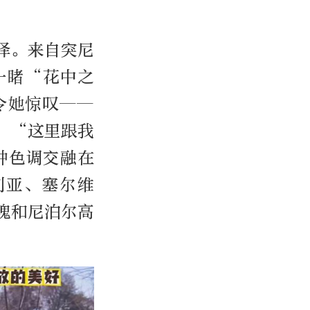
泽。来自突尼
为一睹“花中之
令她惊叹——
：“这里跟我
种色调交融在
利亚、塞尔维
瑰和尼泊尔高