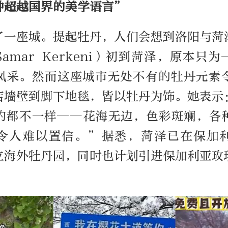
种超越国界的美学语言”
了一座城。提起牡丹，人们会想到洛阳与菏
amar Kerkeni）初到菏泽，原本只
风采。然而这座城市无处不有的牡丹元素
店墙壁到脚下地毯，皆以牡丹为饰。她表示
的都不一样——花海无边，色彩斑斓，各
令人难以置信。”据悉，菏泽已在保加
立海外牡丹园，同时也计划引进保加利亚玫