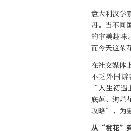
意大利汉学
丹。当不同
的审美趣味
而今天这朵
在社交媒体
不乏外国游
“人生初遇
底蕴、绚烂
攻略”，为
从“赏花”