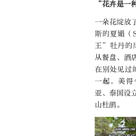
“花卉是一
一朵花绽放
斯的夏媚（S
王”牡丹的
从餐盘、酒
在别处见过
一起，美得
亚、泰国设
山杜鹃。