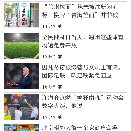
“兰州拉面”从未被注册为商
标，换牌“青海拉面”并非被迫
改名换姓
11分钟前
全民健身日当天，通州这些体育
场馆免费开放
12分钟前
因凡蒂诺被爆曾与女员工有染，
国际足联、欧足联紧急回应
16分钟前
许海峰点燃“疯狂南森”运动会
数字火炬，他说——
17分钟前
北京朝外大街十余家商户众筹