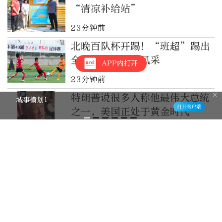
“清凉补给站”
23分钟前
北晚百队杯开踢！“班超”踢出
全民健身的少年风采
APP内打开
23分钟前
特朗普说很多人称他最伟大总统
城事横划1
之一，美国正处于黄金时代
25分钟前
艺绽｜齐豫：70岁生日之前参加
《歌手》，很刺激
26分钟前