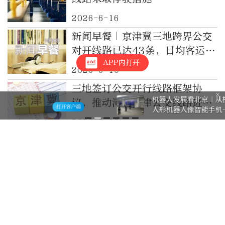
2026-6-16
新闻早餐｜京津冀三地跨界公交
对开线路已达43条，日均客运量
APP内打开
21万人次
2026-6-10
三地签订公交开行线路框架协
机器人发展看北京｜从校园开始，让
议，推动河北天津公交线路进京
人形机器人像智能手机一样普及
运营
2026-6-10
京津冀三地跨界公交对开线路已
达43条，日均客运量21万人次
2026-6-10
北京高考期间，多条公交线路将
采取临时绕行甩站措施