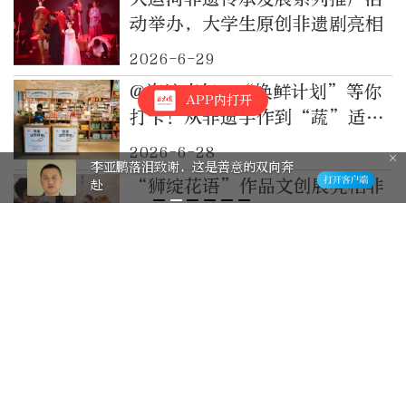
动举办，大学生原创非遗剧亮相
2026-6-29
@海淀青年，“焕鲜计划”等你
APP内打开
打卡！从非遗手作到“蔬”适
圈，惊喜持续上线
2026-6-28
李亚鹏落泪致谢，这是善意的双向奔
“狮绽花语”作品文创展亮相非
赴
遗展示体验中心 吸引市民沉浸
式打卡
2026-6-14
“京津冀非遗活态传承巡展”首
站亮相中华世纪坛
2026-6-13
从绿色船舶到智能航运，中国
“智”造亮相国际海事展