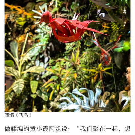
藤编《飞鸟》
做藤编的黄小霞阿姐说：“我们聚在一起，想