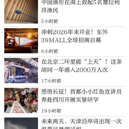
中国渔船在海上救起5名塞拉利
昂渔民
5小时前
冲刺2026年末开业！东外
39MALL全球招商启幕
6小时前
在北京二环里能“上天”！这条
胡同一年涌入2000万人次
17小时前
感悟长征！首都小小红色宣讲员
奔赴四川开展实景研学
19小时前
未来两天，天津沿岸将出现一次