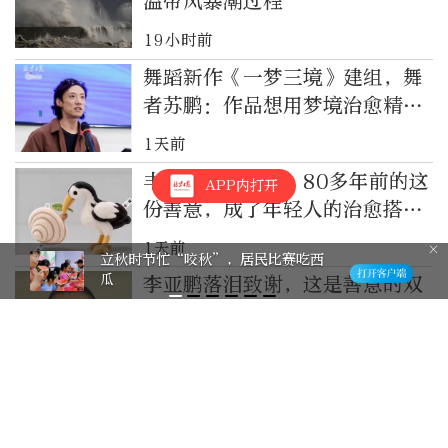
温带风暴潮过程
19小时前
舞蹈新作《一梦三境》建组，舞
者苏鹏：作品想用梦境治愈精神
内耗
1天前
丰子恺文创火了！80多年前的这
APP内打开
份善意，成了年轻人的治愈搭子
（留言有惊喜）
1天前
立秋时节忙“咬秋”，居民比赛吃西
瓜
李亚鹏落泪致谢，这是善意的双
向奔赴
1天前