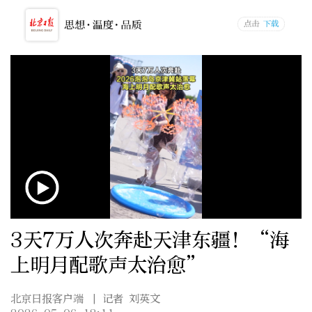
3天7万人次奔赴天津东疆！“海
上明月配歌声太治愈”
北京日报客户端
| 记者 刘英文