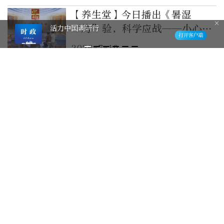
【养生堂】今日播出《暑湿
“烤”验，科学应战——小心你
活力中国调研行
身上的“湿气地图”》
2026-7-19
图表丨高温天气，这些防暑降温
误区要避开
2026-7-17
步数越多越好吗，怎样散步更科
学，专家为您支招
2026-7-16
汤医科普 | 规避补钙误区，科
学养护老年骨骼
2026-7-16
遇到山洪、泥石流怎么办？这些