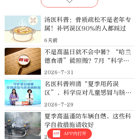
汤医科普：骨质疏松不是老年专
属！补钙误区90%的人都踩过
6天前
不是高温日就不会中暑？“哈兰
德食谱”能照搬？7月“科学”
流言榜来了
2026-7-31
名医科普辨清“夏季用药误
区”，科学应对儿童感冒与肠道
传染
2026-7-29
夏季高温谨防车辆自燃，这些科
学自救措施请收好
APP内打开
2026-7-21