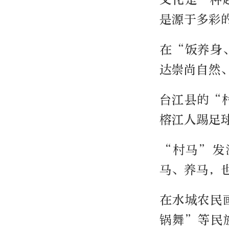
是源于多彩
在“饭养身
达崇尚自然
台江县的“
榕江人踢足球
“村马”发
马、养马，
在水城农民
锅舞”等民