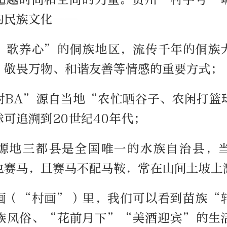
的民族文化——
、歌养心”的侗族地区，流传千年的侗族
、敬畏万物、和谐友善等情感的重要方式；
村BA”源自当地“农忙晒谷子、农闲打篮
可追溯到20世纪40年代；
源地三都县是全国唯一的水族自治县，
也赛马，且赛马不配马鞍，常在山间土坡上
画（“村画”）里，我们可以看到苗族“
族风俗、“花前月下”“美酒迎宾”的生