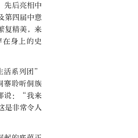
，先后亮相中
以及第四届中意
繁复精美，来
穿在身上的史
生活系列团”
侗寨聆听侗族
娜说：“我来
这是非常令人
崛起的底蕴正