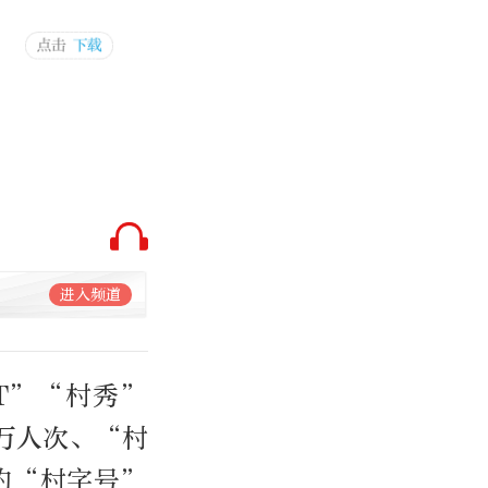
进入频道
T”“村秀”
万人次、“村
的“村字号”