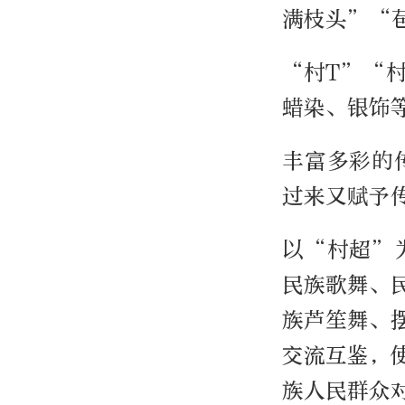
满枝头”“
“村T”“
蜡染、银饰
丰富多彩的
过来又赋予
以“村超”
民族歌舞、
族芦笙舞、
交流互鉴，
族人民群众