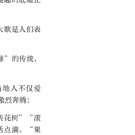
大歌是人们表
球”的传统，
当地人不仅爱
激烈奔腾；
转花树”“滚
活点滴、“果