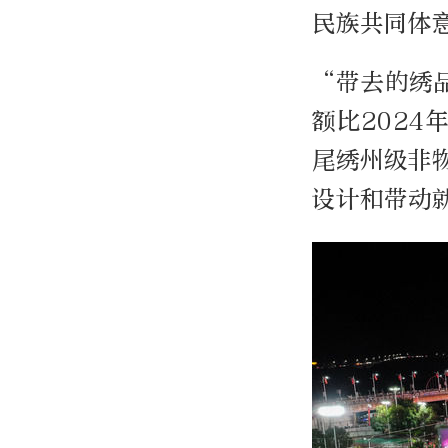
民族共同体
“带去的绣
额比2024
尾绣州级非
设计和带动