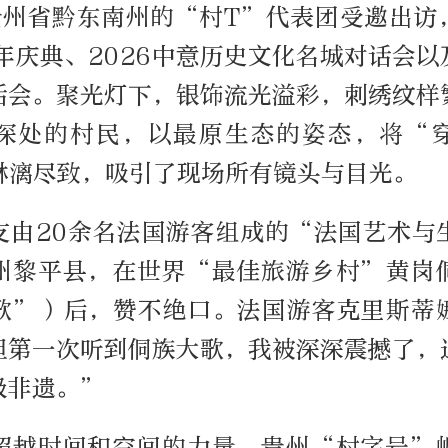
贵州省黔东南州的“村T”代表团受邀出访
年庆典、2026中意历史文化名城对话会
话会。聚光灯下，银饰流光溢彩，刺绣纹样
深处的村民，以最原生态的姿态，将“
淋漓尽致，吸引了现场所有镜头与目光。
支由20余名法国游客组成的“法国艺术与
州黎平县，在世界“最佳旅游乡村”黄岗
歌”）后，赞不绝口。法国游客克里斯蒂
但第一次听到侗族大歌，我被深深震撼了，
级非遗。”
超越时间和空间的力量。贵州“村字号”