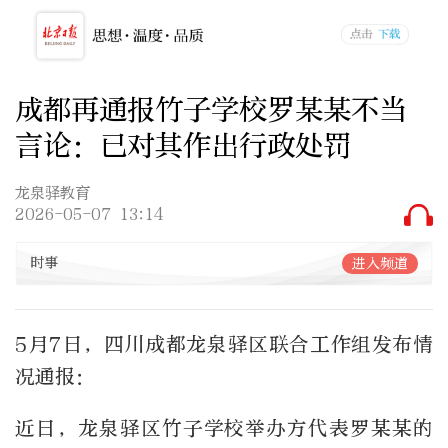
成都再通报竹子学校罗某某不当
言论：已对其作出行政处罚
龙泉驿教育
2026-05-07 13:14
时事
进入频道
5月7日，四川成都龙泉驿区联合工作组发布情
况通报：
近日，龙泉驿区竹子学校举办方代表罗某某的