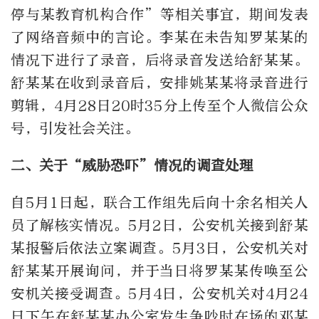
停与某教育机构合作”等相关事宜，期间发表
了网络音频中的言论。李某在未告知罗某某的
情况下进行了录音，后将录音发送给舒某某。
舒某某在收到录音后，安排姚某某将录音进行
剪辑，4月28日20时35分上传至个人微信公众
号，引发社会关注。
二、关于“威胁恐吓”情况的调查处理
自5月1日起，联合工作组先后向十余名相关人
员了解核实情况。5月2日，公安机关接到舒某
某报警后依法立案调查。5月3日，公安机关对
舒某某开展询问，并于当日将罗某某传唤至公
安机关接受调查。5月4日，公安机关对4月24
日下午在舒某某办公室发生争吵时在场的邓某