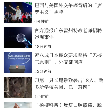
巴西与美国外交争端背后的“唐
罗主义”黑手
6分钟前
官方通报广东雷州特教老师招聘
违规事件
48分钟前
近八成日本民众要求坚持“无核
三原则”，外交部回应
52分钟前
印尼一只长尾猕猴袭击18人、致
多所学校关闭，已“落网”
1小时前
【杨柳科普】反复口腔溃疡、脱