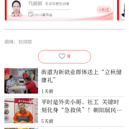
代丽丽
北京日报社记者
+关注
5904篇作品
编辑：刘琪榕
8
街道为新就业群体送上“立秋健
康礼”
1天前
平时是外卖小哥、社工 关键时
刻化身“急救侠”！朝阳居民有
了身边的守护者
5天前