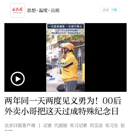
两年同一天两度见义勇为！00后
外卖小哥把这天过成特殊纪念日
北京日报客户端
| 记者 代丽丽 实习记者 刘玉洁 实习生 张