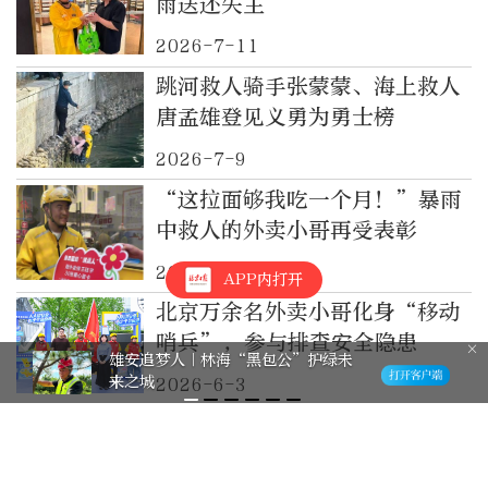
雨送还失主
2026-7-11
跳河救人骑手张蒙蒙、海上救人
唐孟雄登见义勇为勇士榜
2026-7-9
“这拉面够我吃一个月！”暴雨
中救人的外卖小哥再受表彰
2026-7-8
APP内打开
北京万余名外卖小哥化身“移动
哨兵”，参与排查安全隐患
雄安追梦人｜林海“黑包公”护绿未
来之城
2026-6-3