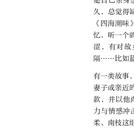
是自己亲身
久，总觉得
《四海潮味
忆，听一个
涩，有对故
隔……比如
有一类故事
妻子或亲近
款，并以他
力与情感冲
柔、南枝这