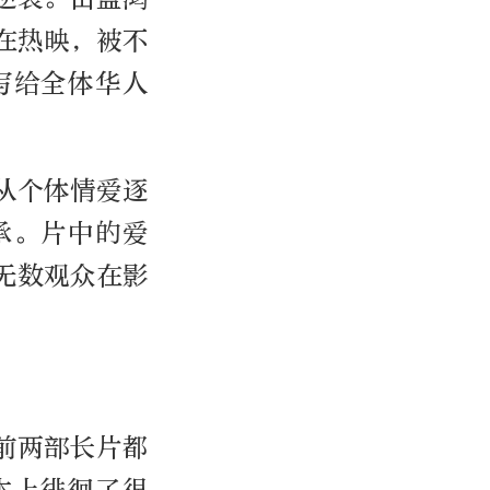
在热映，被不
写给全体华人
从个体情爱逐
承。片中的爱
无数观众在影
前两部长片都