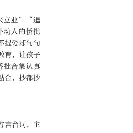
来立业”“暹
朴动人的侨批
不提爱却句句
教育，让孩子
侨批合集认真
贴合，抄都抄
方言台词，主