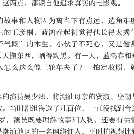
。这两点，都源自他追求真实的电影观。
的故事和人物因为离当下有点远，选角难
生的王彦桐，蓝鸿春起初觉得他长得太秀
子气概”的木生。小伙子不死心，又是健
天天搬东西，晒得黝黑。有一天，蓝鸿春和
人怎么这么像三轮车夫了？一拍定妆照，
柔的演员吴少卿，将潮汕母亲的贤淑、坚韧
致。当时剧组海选了几百位，一直没找到合
多岁，演员既要理解故事和人物，还要有共
是潮汕地区的一名网络红人，平时拍视频比