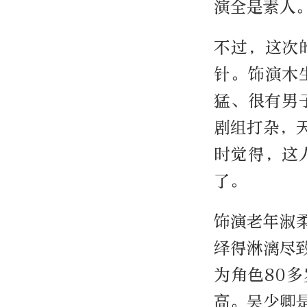
演全是素人
不过，这次
针。饰演木
猛、很有男
剧组打杂，
时觉得，这
了。
饰演老年淑
绎得淋漓尽
为角色80
高。吴少卿