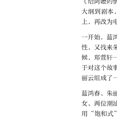
《给阿嬷的
大纲到剧本
上，再改为
一开始，蓝
性，又找来
候，郑萱轩
于对这个故
丽云组成了
蓝鸿春、朱
女、两位潮
用“饱和式