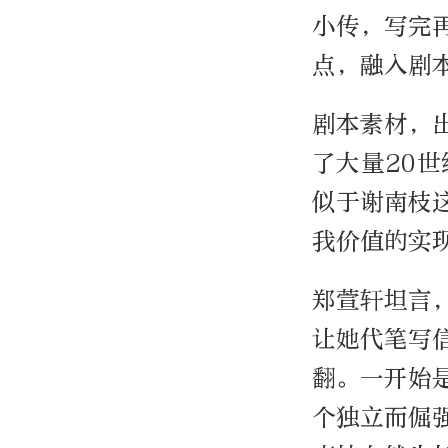
小传，写完
点，融入剧
剧本素材，
了大量20
似于谢南枝
我价值的实
郑萱轩坦言
让她代笔写
翻。一开始
个独立而倔