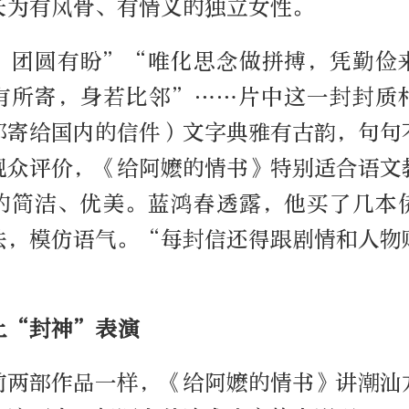
长为有风骨、有情义的独立女性。
，团圆有盼”“唯化思念做拼搏，凭勤俭
有所寄，身若比邻”……片中这一封封质
邮寄给国内的信件）文字典雅有古韵，句句
观众评价，《给阿嬷的情书》特别适合语文
的简洁、优美。蓝鸿春透露，他买了几本
法，模仿语气。“每封信还得跟剧情和人物
上“封神”表演
前两部作品一样，《给阿嬷的情书》讲潮汕