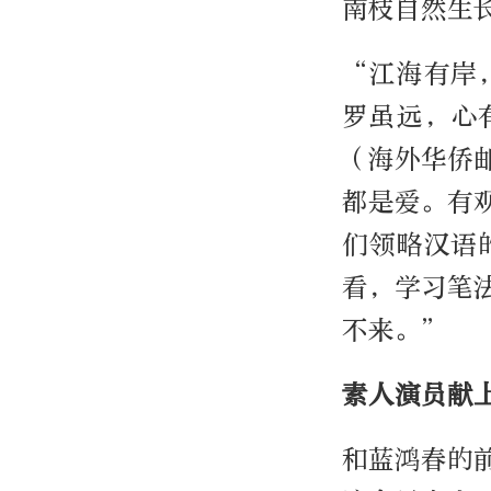
南枝自然生
“江海有岸
罗虽远，心
（海外华侨
都是爱。有
们领略汉语
看，学习笔
不来。”
素人演员献
和蓝鸿春的