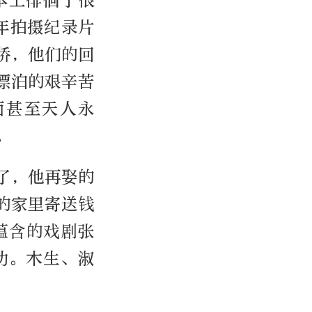
本上徘徊了很
年拍摄纪录片
侨，他们的回
漂泊的艰辛苦
面甚至天人永
。
了，他再娶的
的家里寄送钱
蕴含的戏剧张
动。木生、淑