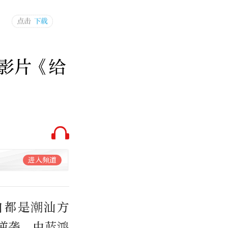
影片《给
进入频道
白都是潮汕方
逆袭。由蓝鸿