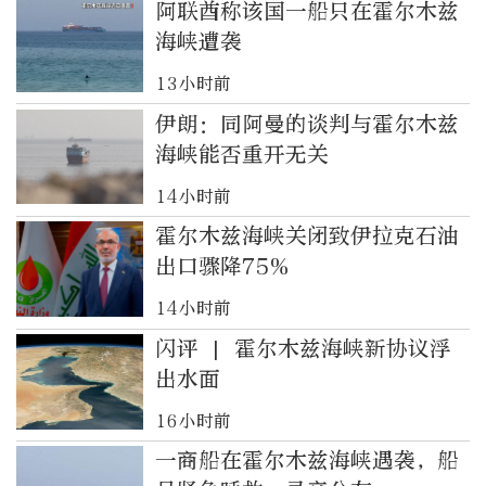
阿联酋称该国一船只在霍尔木兹
海峡遭袭
13小时前
伊朗：同阿曼的谈判与霍尔木兹
海峡能否重开无关
14小时前
霍尔木兹海峡关闭致伊拉克石油
出口骤降75%
14小时前
闪评 | 霍尔木兹海峡新协议浮
出水面
16小时前
一商船在霍尔木兹海峡遇袭，船