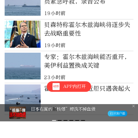
员紧急呼救，录音公布
19小时前
贝森特称霍尔木兹海峡将逐步失
去战略重要性
19小时前
专家：霍尔木兹海峡能否重开，
美伊利益置换成关键
23小时前
APP内打开
霍尔木兹海峡附近船只遇袭起火
1天前
日本右翼的“核爆”牌洗不掉血债