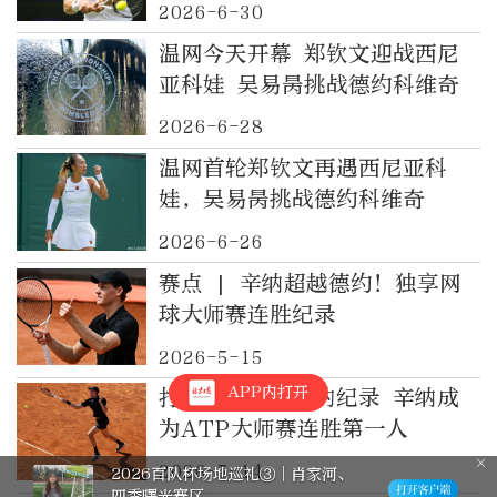
2026-6-30
温网今天开幕 郑钦文迎战西尼
亚科娃 吴易昺挑战德约科维奇
2026-6-28
温网首轮郑钦文再遇西尼亚科
娃，吴易昺挑战德约科维奇
2026-6-26
赛点 | 辛纳超越德约！独享网
球大师赛连胜纪录
2026-5-15
APP内打开
打破德约科维奇的纪录 辛纳成
为ATP大师赛连胜第一人
2026-5-14
2026百队杯场地巡礼③︱肖家河、
四季曙光赛区