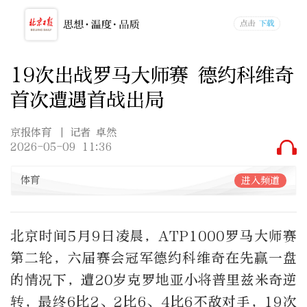
19次出战罗马大师赛 德约科维奇
首次遭遇首战出局
京报体育
| 记者 卓然
2026-05-09 11:36
体育
进入频道
北京时间5月9日凌晨，ATP1000罗马大师赛
第二轮，六届赛会冠军德约科维奇在先赢一盘
的情况下，遭20岁克罗地亚小将普里兹米奇逆
转，最终6比2、2比6、4比6不敌对手，19次