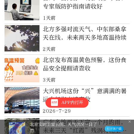
专家版防护指南请收好
1天前
北方多强对流天气、中东部桑拿
天在线，未来两天多地高温持续
2天前
北京发布高温黄色预警，这份食
品安全提醒请查收
3天前
大兴机场这份“兴”意满满的暑
运出行指南请查收
APP内打开
2026-7-29
广东多地两天下完一个月的雨，
北京实时卫星云图，天气状况一目了
未来三天“红霞”残涡将北上一
然