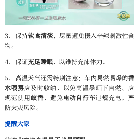
3. 保持
饮食清淡
，尽量避免摄入辛辣刺激性食
物。
4. 保证
充足睡眠
，以维持充沛体力。
5. 高温天气还需特别注意：车内易燃易爆的
香
水喷雾
应及时收纳，以免高温暴晒下自燃。应
规范使用
蚊香
、避免
电动自行车
违规充电，严
防火灾风险。
提醒大家