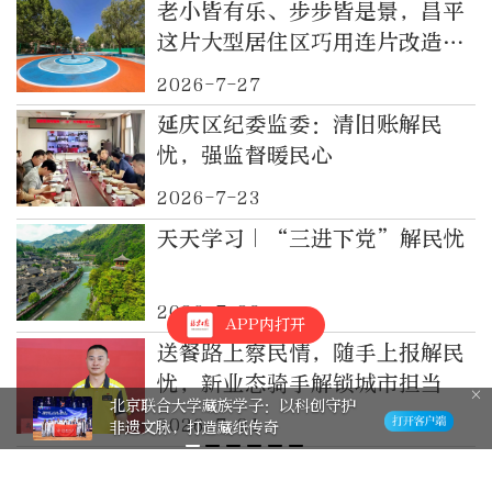
老小皆有乐、步步皆是景，昌平
这片大型居住区巧用连片改造解
民忧
2026-7-27
延庆区纪委监委：清旧账解民
忧，强监督暖民心
2026-7-23
天天学习｜“三进下党”解民忧
2026-7-23
APP内打开
送餐路上察民情，随手上报解民
忧，新业态骑手解锁城市担当
学藏族学子：以科创守护
北京郊野公
2026-7-21
打造藏纸传奇
辩证智慧
听民意解民忧|来水啦！延静寺