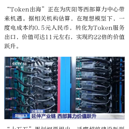
“Token出海”正在为庆阳等西部算力中心带
来机遇。据相关机构估算，在理想模型下，一
度电成本约0.5元人民币，转化为Token服务
出口，价值可达11元左右，实现约22倍的价值
跃升。