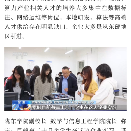
算力产业相关人才的培养大多集中在数据标
注、网络运维等岗位，本地研发、算法等高端
人才供给存在明显缺口，企业大多是从东部地
区引进。
陇东学院副校长 数学与信息工程学院院长 弥
宁：目前有二十几个学生在这边企业实习，还