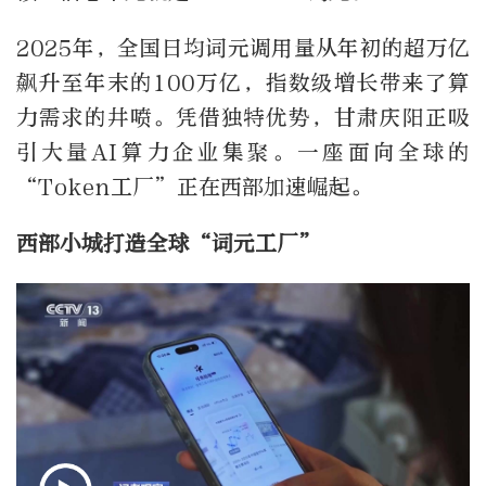
2025年，全国日均词元调用量从年初的超万亿
飙升至年末的100万亿，指数级增长带来了算
力需求的井喷。凭借独特优势，甘肃庆阳正吸
引大量AI算力企业集聚。一座面向全球的
“Token工厂”正在西部加速崛起。
西部小城打造全球“词元工厂”