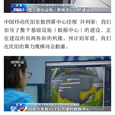
中国移动庆阳东数西算中心经理 井利荣：我们
加快了整个基础设施（数据中心）的建设，正
在建设的有两栋新的机楼。预计到年底，我们
在庆阳的算力规模将会翻番。