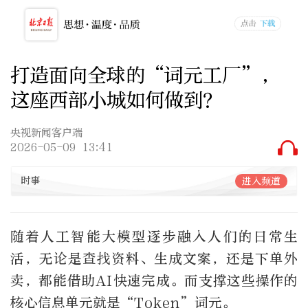
打造面向全球的“词元工厂”，
这座西部小城如何做到？
央视新闻客户端
2026-05-09 13:41
时事
进入频道
随着人工智能大模型逐步融入人们的日常生
活，无论是查找资料、生成文案，还是下单外
卖，都能借助AI快速完成。而支撑这些操作的
核心信息单元就是“Token”词元。