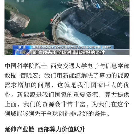
中国科学院院士 西安交通大学电子与信息学部
教授 管晓宏：我们用新能源解决了算力的能源
需求增加的问题，这就是我们国家巨大的优
势。新能源是我们国家的重要资源，算力提供
上面，我们的资源会非常丰富，为我们在这个
领域能够领先于全球创造非常好的条件。
延伸产业链 西部算力价值跃升