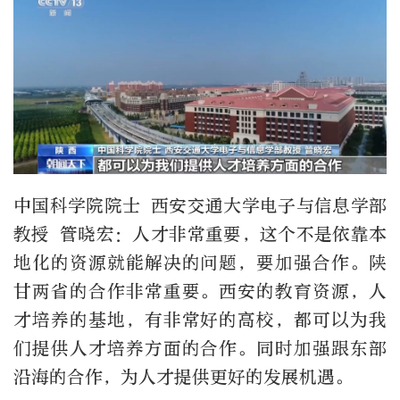
中国科学院院士 西安交通大学电子与信息学部
教授 管晓宏：人才非常重要，这个不是依靠本
地化的资源就能解决的问题，要加强合作。陕
甘两省的合作非常重要。西安的教育资源，人
才培养的基地，有非常好的高校，都可以为我
们提供人才培养方面的合作。同时加强跟东部
沿海的合作，为人才提供更好的发展机遇。