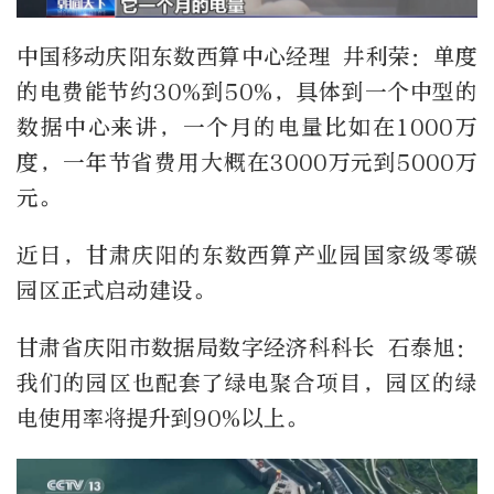
中国移动庆阳东数西算中心经理 井利荣：单度
的电费能节约30%到50%，具体到一个中型的
数据中心来讲，一个月的电量比如在1000万
度，一年节省费用大概在3000万元到5000万
元。
近日，甘肃庆阳的东数西算产业园国家级零碳
园区正式启动建设。
甘肃省庆阳市数据局数字经济科科长 石泰旭：
我们的园区也配套了绿电聚合项目，园区的绿
电使用率将提升到90%以上。