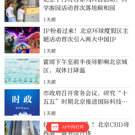
学游园活动首次落地颐和园
1天前
IP粉看过来！北京环球度假区主
题活动首次引入两大中国IP
1天前
雷雨下午至前半夜将影响北京城
区，双休日降温
1天前
市政府召开常务会议，研究“十
五五”时期北京推进国际科技创
新中心建设等事项
1天前
打造“垂直聚落”！北京CBD将
APP内打开
再增一商务综合体