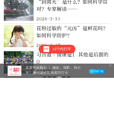
“回南天”是什么？如何科学应
对？专家解读——
2026-3-31
花粉过敏的“元凶”是鲜花吗？
如何科学防护？
2026-3-17
APP内打开
习言道｜健康是1 其他是后面的
0
北京号最精彩 | 遛娃、观影、拍大
4小时前
片！通州潞邑花海邀您打卡
惊艳全网的音乐会，是如何搬进
“大地指纹”里的？
5小时前
匈牙利执政党提名前最高法院院