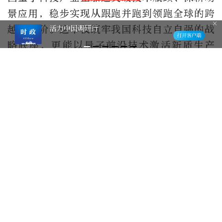
景应用，稳步实现从跟跑并跑到领跑全球的跨
越式进阶。这不仅筑牢我国科技自立自强的战
活力中国调研行
略底座，更能以量子前沿技术激活新质生产
力，推动量子产业从资本热点蜕变为国民经济
硬核支柱，为中国未来产业抢占全球制高点、
赋能经济长远高质量发展，注入源源不断的前
沿科技新动能。
AI前沿
进入专题
编辑：赵悦
1