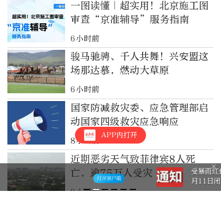
一图读懂｜超实用！北京施工图
审查“京准辅导”服务指南
6小时前
骏马驰骋、千人共舞！兴安盟这
场那达慕，燃动大草原
6小时前
国家防减救灾委、应急管理部启
动国家四级救灾应急响应
APP内打开
8小时前
近期恶劣天气致菲律宾8人死
亡，逾75万人受灾
受暴雨红色预警影响，妙峰山景区8
月11日闭园
8小时前