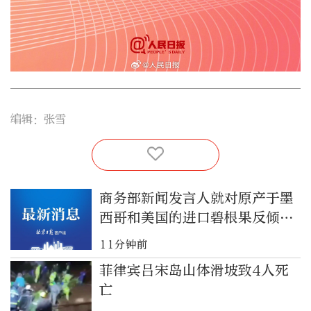
编辑：张雪
商务部新闻发言人就对原产于墨
西哥和美国的进口碧根果反倾销
调查初裁答记者问
11分钟前
菲律宾吕宋岛山体滑坡致4人死
亡