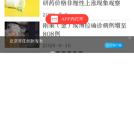
研药价格非理性上涨现象观察
2026-7-8
APP内打开
刚果（金）埃博拉确诊病例增至
808例
北京亦庄创新发布
2026-6-16
刚洗头就有头屑，这些习惯一定
要注意
2026-6-15
药企动态｜国内星形/少突胶质
瘤调研首发
2026-6-12