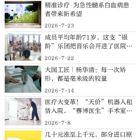
精准诊疗 为急性髓系白血病患
者带来新希望
2026-7-23
成员平均年龄71岁，这支“银
龄”乐团把音乐会开进了医院病
区
2026-7-22
大国工匠｜杨华清：每一次矫
形，都是毫米级的较量
2026-7-14
医疗大变革！“天价”机器人租
赁入院，“赛博医生”手术室上
岗
2026-7-8
几十元涨至上千元，部分进口原