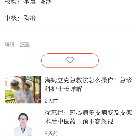
校检：李晨 陈沙
审核：陶冶
编辑：汪盈
海姆立克急救法怎么操作？急诊
科护士长详解
2天前
徐惠梅：冠心病多支病变及支架
术后中医药干预不容忽视
5天前