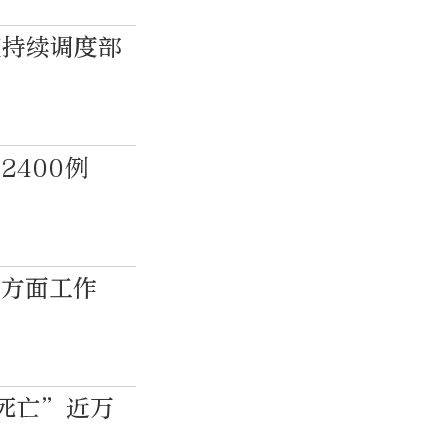
室持续调度部
400例
三方面工作
死亡”近万