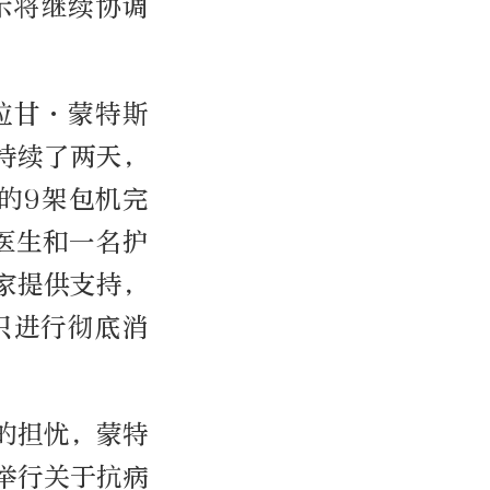
示将继续协调
拉甘·蒙特斯
持续了两天，
的9架包机完
医生和一名护
家提供支持，
只进行彻底消
的担忧，蒙特
举行关于抗病