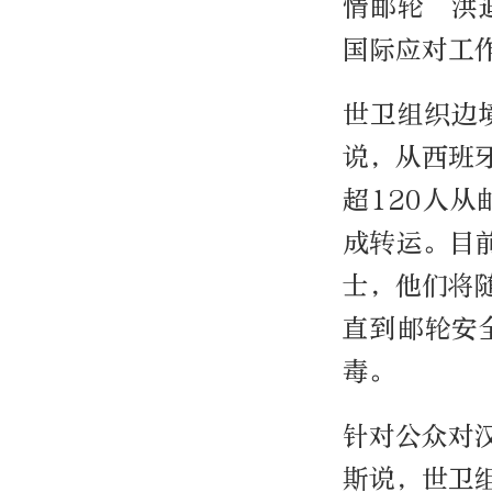
情邮轮“洪
国际应对工
世卫组织边
说，从西班
超120人
成转运。目
士，他们将
直到邮轮安
毒。
针对公众对
斯说，世卫