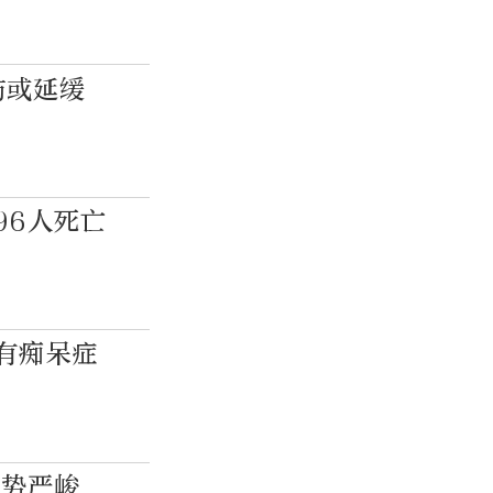
防或延缓
96人死亡
有痴呆症
形势严峻