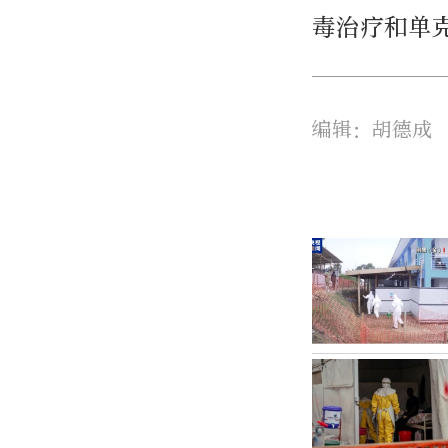
毒治疗和单
编辑：胡德成