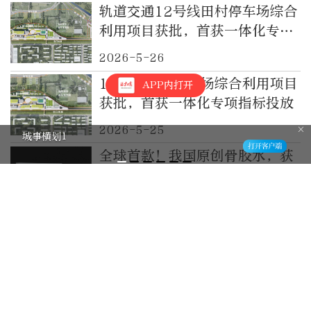
轨道交通12号线田村停车场综合
利用项目获批，首获一体化专项
指标投放
2026-5-26
12号线田村停车场综合利用项目
APP内打开
获批，首获一体化专项指标投放
2026-5-25
城事横划1
全球首款！我国原创骨胶水，获
中美双创新通道认定
2026-5-21
4月份国产网络游戏审批信息公
布，共147款游戏获批
2026-4-29