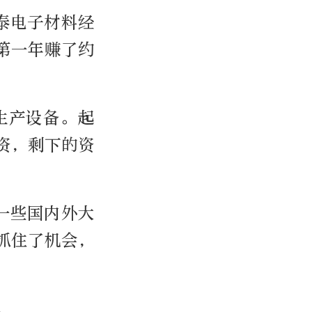
泰电子材料经
第一年赚了约
生产设备。起
资，剩下的资
一些国内外大
抓住了机会，
。