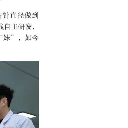
钻针直径做到
栈自主研发，
厂妹”，如今