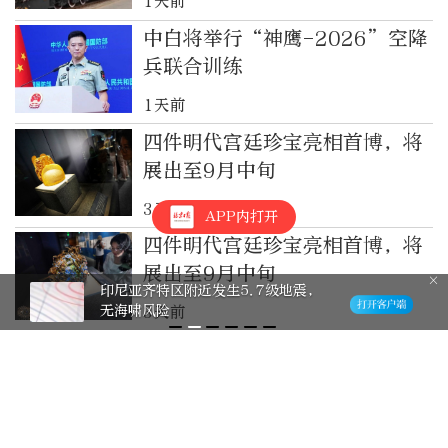
1天前
中白将举行“神鹰-2026”空降
兵联合训练
1天前
四件明代宫廷珍宝亮相首博，将
展出至9月中旬
3天前
APP内打开
四件明代宫廷珍宝亮相首博，将
展出至9月中旬
印尼亚齐特区附近发生5.7级地震，
无海啸风险
3天前
理论1点点｜要思考我国在未来
全球产业链供应链格局中的定位
3天前