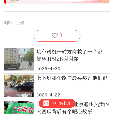
编辑：王琼
3
货车司机一转方向救了一个家，
鄂WJP928谢谢你
2026-4-25
上下班哪个路口最头疼？他们说
——
2026-4-22
APP内打开
半天卖出10吨，北京通州热卖的
大西瓜背后有个暖心故事