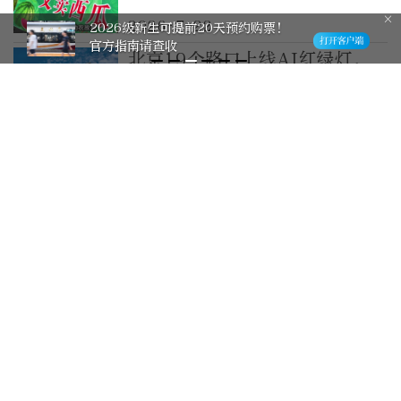
2026-7-22
2026级新生可提前20天预约购票！
官方指南请查收
北京19个路口上线AI红绿灯，
拥堵指数下降约19%
2026-6-4
北京最新鲜｜北京约1400个路
口红绿灯将优化配时！配时标准
公布
2026-5-8
从面试到入职全是假的！北京警
方破获一起虚假招工诈骗案
2分钟前
这周末！北京首个捏捏主题市集
在石景山这里
16分钟前