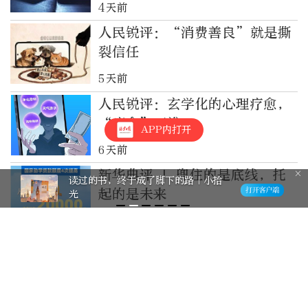
4天前
人民锐评：“消费善良”就是撕
裂信任
5天前
人民锐评：玄学化的心理疗愈，
“疗愈”了谁
APP内打开
6天前
新华典评 | 兜住的是底线，托
读过的书，终于成了脚下的路｜小拾
起的是未来
光
2026-7-28
消费者投诉后被认定“涉嫌职业
索赔人”！比失信更让人寒心的
是失职
2026-7-28