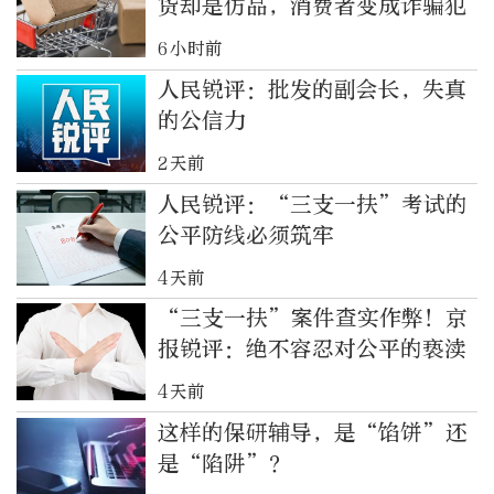
货却是仿品，消费者变成诈骗犯
6小时前
人民锐评：批发的副会长，失真
的公信力
2天前
人民锐评：“三支一扶”考试的
公平防线必须筑牢
4天前
“三支一扶”案件查实作弊！京
报锐评：绝不容忍对公平的亵渎
4天前
这样的保研辅导，是“馅饼”还
是“陷阱”？