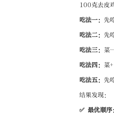
100克去皮
吃法一：
先
吃法二：
先
吃法三：
菜
吃法四：
菜
吃法五：
先
结果发现：
✅ 最优顺