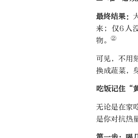
最终
结果：
来；仅6人
②
物。
可见，不用
换成蔬菜，
吃饭记住“
无论是在家
是你对抗热
第一步：喝