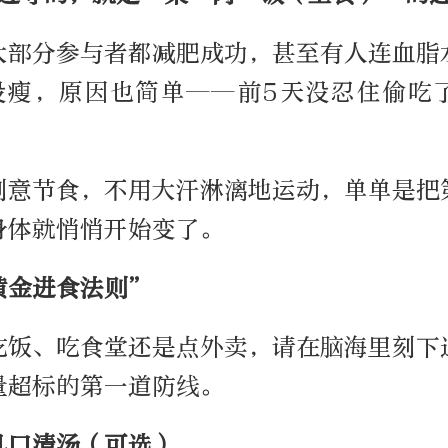
大部分参与者都减肥成功，甚至有人连血脂
没瘦，原因也简单——前5天没忍住偷吃
刻意节食，不用大汗淋漓地运动，单单是把
身体就悄悄开始变了。
黄金进食法则”
吃饭、吃食堂还是点外卖，请在脑海里刻下
量超标的第一道防线。
几口清汤（可选）