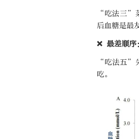
“吃法三”
后血糖是最
❌ 最差顺序
“吃法五”
吃。