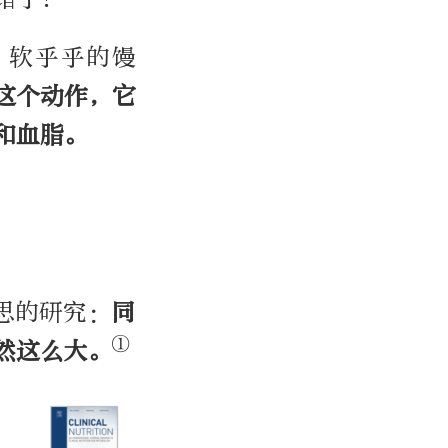
、软乎乎的馒
这个动作，它
和血脂。
思的研究：
同
①
然这么大。