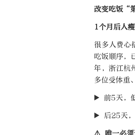
改变吃饭“
1个月后人
很多人费心
吃饭顺序，
年，浙江杭
多位受体重
▶️ 前5天
▶️ 后25
⚠️ 唯一必