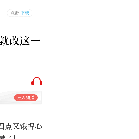
就改这一
进入频道
四点又饿得心
错了！