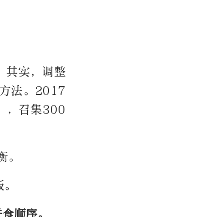
。其实，调整
法。2017
，召集300
衡。
饭。
进食
顺序
。