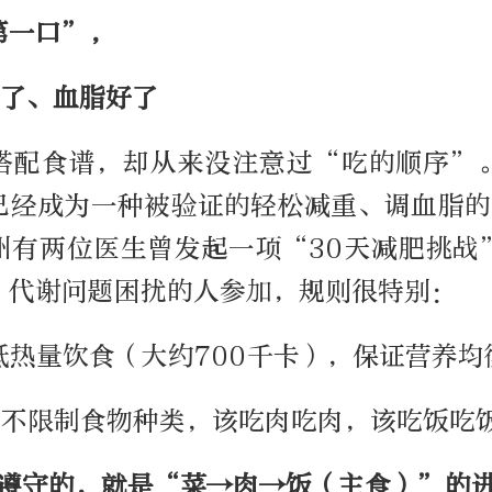
第一口”，
瘦了、血脂好了
搭配食谱，却从来没注意过“吃的顺序”
已经成为一种被验证的轻松减重、调血脂的方
州有两位医生曾发起一项“30天减肥挑战”
、代谢问题困扰的人参加，规则很特别：
，低热量饮食（大约700千卡），保证营养均
天，不限制食物种类，该吃肉吃肉，该吃饭吃
须遵守的，就是
“菜→肉→饭
（主食）
”
的