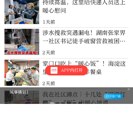
持续高温，这里给快递人员送上
暖心慰问
1天前
涉水搜救突遇漏电！湖南张家界
一社区书记徒手破窗营救被困老
人
2天前
家门口吃上“暖心饭”！海淀这
APP内打开
里，新增两处老年餐桌
2天前
城事横划1
我在社区蹲点｜十几处“细细打
磨”，“抠”出暖心坡道
3天前
老人变“社区达人”，“才艺反