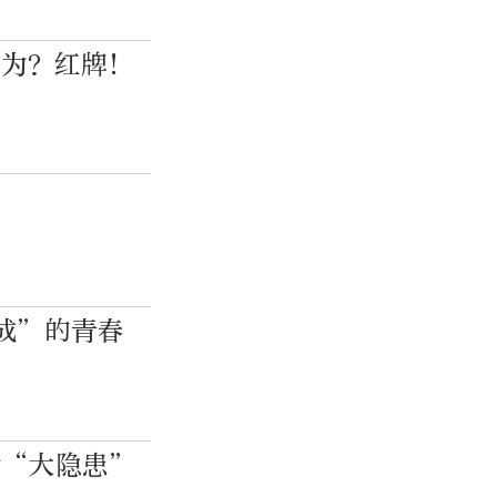
行为？红牌！
成”的青春
全“大隐患”