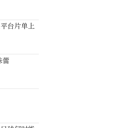
大平台片单上
味蕾