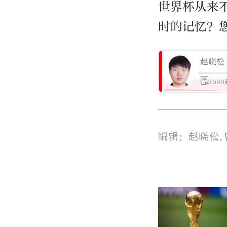
世界杯从来
时的记忆？
赵晓松
366
编辑：赵晓松,