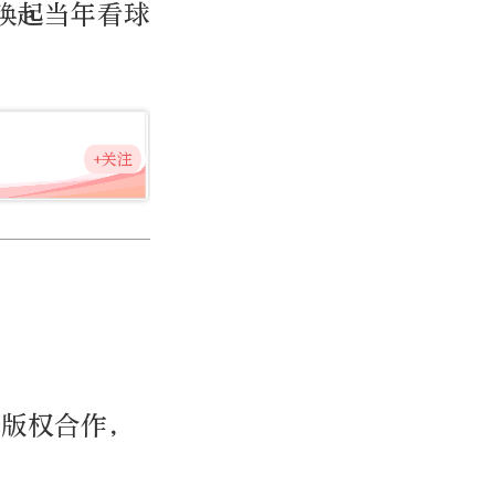
唤起当年看球
+关注
期版权合作，