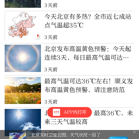
3天前
今天北京有多热？全市近七成站
点气温超35℃
3天前
北京发布高温黄色预警：今天起
连续3天，每日最高气温可达
36℃左右
3天前
最高气温可达36℃左右！顺义发
布高温黄色预警，请注意防范
3天前
APP内打开
北京今日仍有雨，最高36℃，未
来三天气温较高
3天前
北京实时卫星云图，天气状况一目了