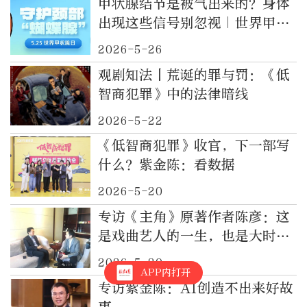
甲状腺结节是被气出来的？身体
出现这些信号别忽视｜世界甲状
腺日
2026-5-26
观剧知法丨荒诞的罪与罚：《低
智商犯罪》中的法律暗线
2026-5-22
《低智商犯罪》收官，下一部写
什么？紫金陈：看数据
2026-5-20
专访《主角》原著作者陈彦：这
是戏曲艺人的一生，也是大时代
的变迁
2026-5-20
APP内打开
专访紫金陈：AI创造不出来好故