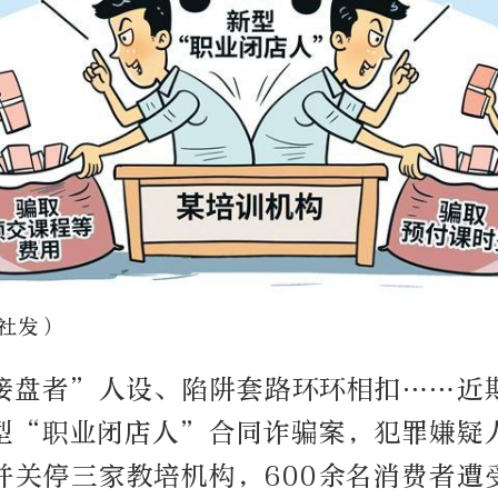
社发）
接盘者”人设、陷阱套路环环相扣……近
型“职业闭店人”合同诈骗案，犯罪嫌疑
并关停三家教培机构，600余名消费者遭