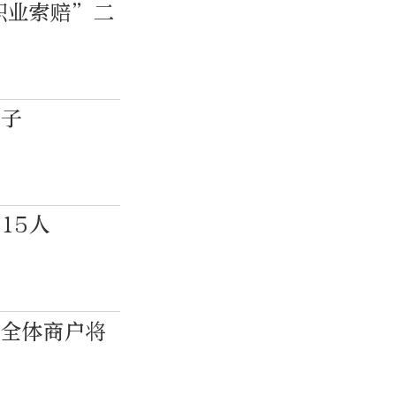
职业索赔”二
贩子
15人
区全体商户将