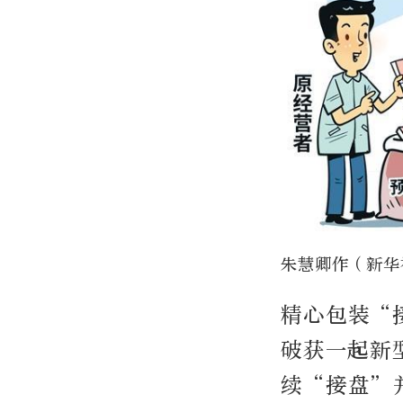
朱慧卿作（新华
精心包装“
破获一起新
续“接盘”