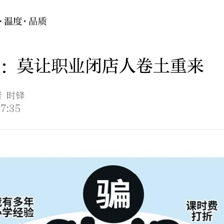
：莫让职业闭店人卷土重来
者 时锋
7:35