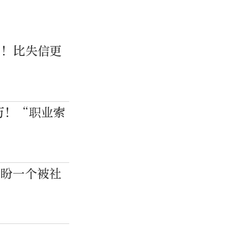
”！比失信更
万！“职业索
期盼一个被社