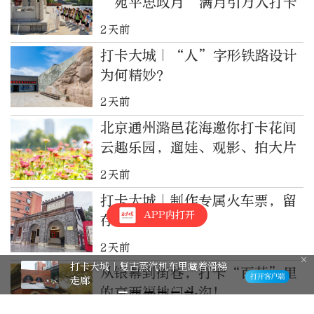
“宛平思政月”满月引万人打卡
2天前
打卡大城｜“人”字形铁路设计
为何精妙？
2天前
北京通州潞邑花海邀你打卡花间
云趣乐园，遛娃、观影、拍大片
2天前
打卡大城｜制作专属火车票，留
APP内打开
存红色印记
2天前
打卡大城｜复古蒸汽机车里藏着滑梯
从银幕到街巷，打卡“百花”里
走廊
的京西福地门头沟！