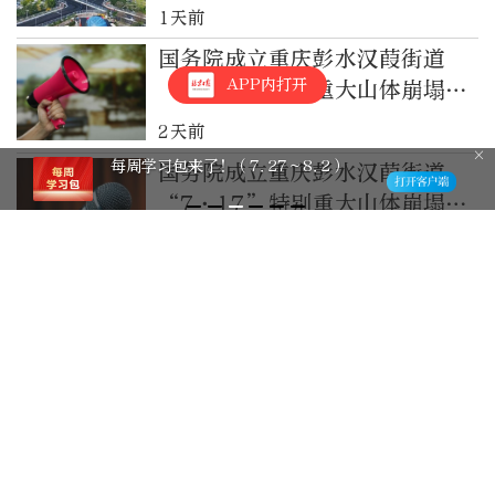
1天前
国务院成立重庆彭水汉葭街道
APP内打开
“7·17”特别重大山体崩塌灾
害调查评估组
2天前
掠影浮光又一日，柔霞暮色近黄昏
国务院成立重庆彭水汉葭街道
“7·17”特别重大山体崩塌灾
害调查评估组
2天前
河南“三支一扶”计划发现有考
试作弊行为，已对省人事考试中
心负责人停职调查，公安机关成
3天前
立专案组
安徽亳州通报“公职人员白某某
涉嫌婚内出轨”：已成立调查组
4天前