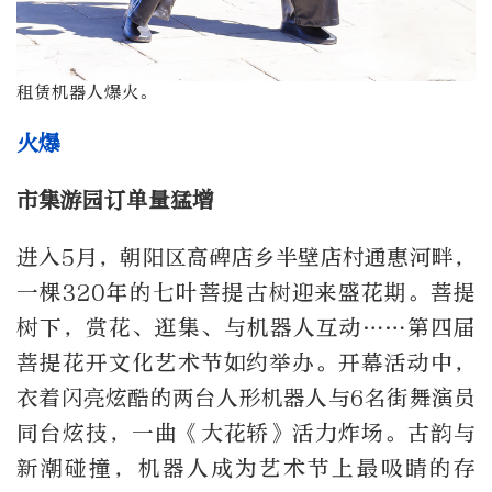
租赁机器人爆火。
火爆
市集游园订单量猛增
进入5月，朝阳区高碑店乡半壁店村通惠河畔，
一棵320年的七叶菩提古树迎来盛花期。菩提
树下，赏花、逛集、与机器人互动……第四届
菩提花开文化艺术节如约举办。开幕活动中，
衣着闪亮炫酷的两台人形机器人与6名街舞演员
同台炫技，一曲《大花轿》活力炸场。古韵与
新潮碰撞，机器人成为艺术节上最吸睛的存