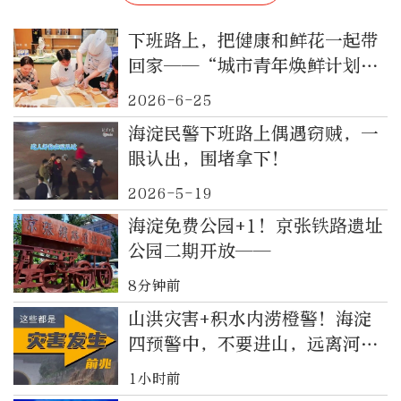
下班路上，把健康和鲜花一起带
回家——“城市青年焕鲜计划”
里的海淀青年新“食”尚
2026-6-25
海淀民警下班路上偶遇窃贼，一
眼认出，围堵拿下！
2026-5-19
海淀免费公园+1！京张铁路遗址
公园二期开放——
8分钟前
山洪灾害+积水内涝橙警！海淀
四预警中，不要进山，远离河
道！
1小时前