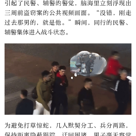
引起了民警、辅警的警觉，脑海里立刻浮现出
三周前盗窃案的公共视频画面。“没错，刚走
过去那男的，就是他。”瞬间，同行的民警、
辅警集体进入战斗状态。
为避免打草惊蛇，几人默契分工、兵分两路，
保持距离隐蔽跟踪、迂回围堵，男子毫无察觉