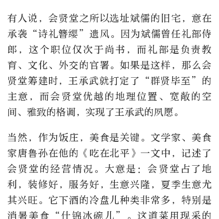
有人说，会贤堂之所以选址斌儒的旧宅，意在
承袭“诗礼簪缨”遗风。因为斌儒曾任礼部侍
郎，这个职位仅次于尚书，而礼部是负责教
育、文化、外交的官署。如果是这样，那么会
贤堂筹建时，王承武就打定了“群贤毕至”的
主意，而会贤堂优越的地理位置、宽敞的空
间、雅致的格调，实现了王承武的夙愿。
当然，作为饭庄，美食是关键。文学家、美食
家唐鲁孙在他的《吃在北平》一文中，记述了
会贤堂的经营情况。大意是：会贤堂占了地
利，装修好，服务好，生意兴隆，夏季生意尤
其兴旺。它下酒的冷盘儿种类非常多，特别是
消暑美食“什锦冰碗儿”。这道菜用现采的