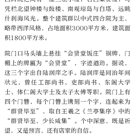
凭栏北望钟楼与鼓楼、南观琼岛与白塔、远眺
什刹海风光。整个建筑群以中式四合院为主，
略带西洋风格，占地面积3000平方米，建筑面
积1800平方米。
院门口马头墙上悬挂“会贤堂饭庄”铜牌，门
楣上的牌匾为“会贤堂”，字迹遒劲。据说，
这三个字出自陆润庠之手。陆润庠是同治年间
状元，曾任工部尚书、吏部尚书、东阁大学
士、体仁阁大学士及太子太傅等职。院门上有
四个门簪，每个门簪上镌刻一个字，连起来为
“群贤毕至”，取自王羲之《兰亭集序》中的
“群贤毕至，少长咸集”。个中深意，既是祈
望，又是预言，还有店家的自信。