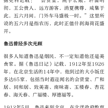
据史料记载：“会贤堂，院宇宏敞，轩窗明
彻，王公贵人，远方游客，消夏携尊，咸集于
此，五六月间，门外车马盛极一时。”这里所
说的五六月是指农历，此时正值什刹海荷花盛
开。
鲁迅曾经多次光顾
很多人知道鲁迅是烟民，不一定知道他还是美
食家。据《鲁迅日记》记载，1912年至1926
年，在北京生活的14年中，他到过的大小饭庄
多达65家，包括当时遐迩闻名的会贤堂、广和
居、同和居、致美斋、南味斋、玉楼春、杏花
春、海天春、广福楼、厚德福等。
1912年5月，鲁迅来到北京，在北洋政府教育