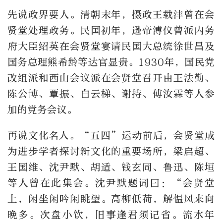
先说政界要人。清朝末年，摄政王载沣曾在会
贤堂处理政务。民国初年，逊帝溥仪曾派内务
府大臣绍英在会贤堂宴请民国大总统徐世昌及
国务总理熊希龄等达官显贵。1930年，国民党
改组派和西山会议派在会贤堂召开由王法勤、
陈公博、覃振、白云梯、谢持、傅汝霖等人参
加的党务会议。
再说文化名人。“五四”运动前后，会贤堂成
为进步学者探讨新文化的重要场所，梁启超、
王国维、沈尹默、胡适、钱玄同、鲁迅、陈垣
等人曾在此集会。沈尹默题词曰：“会贤堂
上，闲坐闲吟闲眺望。高柳低荷，解愠风来向
晚多。次盘小饮，旧事逢君须记省。流水年