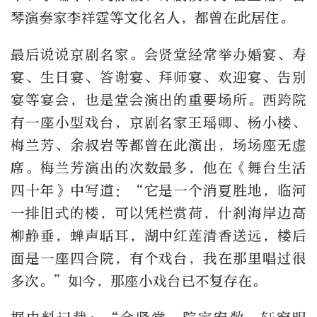
琴演奏家李祥霆等文化名人，都曾在此居住。
最后说说京剧名家。会贤堂经常举办婚宴、寿
宴、生日宴、答谢宴、拜师宴、欢迎宴、告别
宴等宴会，也是堂会演出的重要场所。西跨院
有一座小型戏台，京剧名家王瑶卿、杨小楼、
梅兰芳、余叔岩等都曾在此演出，场场座无虚
席。梅兰芳演出的次数最多，他在《舞台生活
四十年》中写道：“它是一个消夏胜地，临河
一排旧式的楼，可以凭栏赏荷，什刹海岸边高
柳静垂，蝉声聒耳，湖中红莲清香送远，楼后
面是一座四合院，有个戏台，我在那里唱过很
多次。”如今，那座小戏台已不复存在。