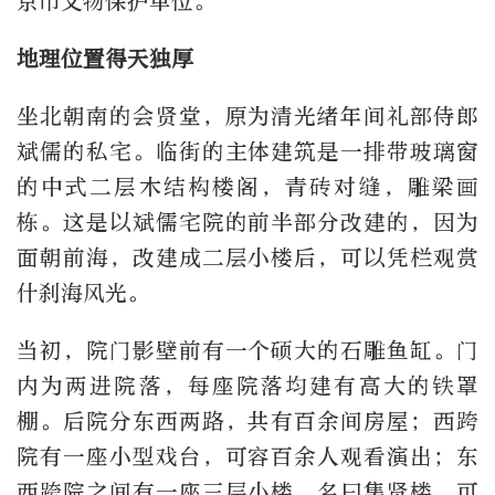
京市文物保护单位。
地理位置得天独厚
坐北朝南的会贤堂，原为清光绪年间礼部侍郎
斌儒的私宅。临街的主体建筑是一排带玻璃窗
的中式二层木结构楼阁，青砖对缝，雕梁画
栋。这是以斌儒宅院的前半部分改建的，因为
面朝前海，改建成二层小楼后，可以凭栏观赏
什刹海风光。
当初，院门影壁前有一个硕大的石雕鱼缸。门
内为两进院落，每座院落均建有高大的铁罩
棚。后院分东西两路，共有百余间房屋；西跨
院有一座小型戏台，可容百余人观看演出；东
西跨院之间有一座三层小楼，名曰集贤楼，可