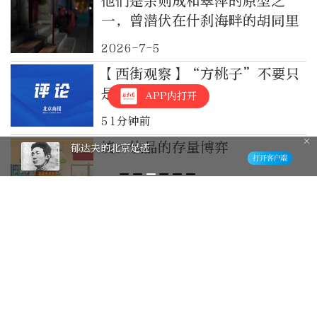
他们是余则成和翠萍的原型之
一，曾潜伏在什刹海畔的胡同里
2026-7-5
【西街观察】“方桃子”不要只
是摘流量的桃子
APP内打开
51分钟前
统一饮品的存量博弈
郁达夫的北京足迹
52分钟前
胡塞武装称对沙特在也门的多个
目标实施打击
1小时前
影响京津冀的台风增多了吗？中
央气象台首席预报员回应