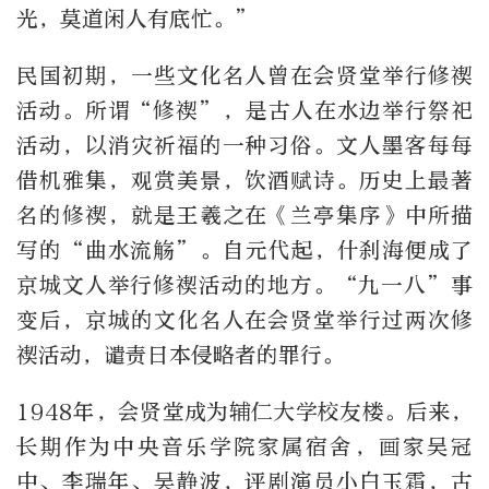
光，莫道闲人有底忙。”
民国初期，一些文化名人曾在会贤堂举行修禊
活动。所谓“修禊”，是古人在水边举行祭祀
活动，以消灾祈福的一种习俗。文人墨客每每
借机雅集，观赏美景，饮酒赋诗。历史上最著
名的修禊，就是王羲之在《兰亭集序》中所描
写的“曲水流觞”。自元代起，什刹海便成了
京城文人举行修禊活动的地方。“九一八”事
变后，京城的文化名人在会贤堂举行过两次修
禊活动，谴责日本侵略者的罪行。
1948年，会贤堂成为辅仁大学校友楼。后来，
长期作为中央音乐学院家属宿舍，画家吴冠
中、李瑞年、吴静波，评剧演员小白玉霜，古