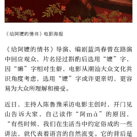
《给阿嬷的情书》电影海报
《给阿嬷的情书》导演、编剧蓝鸿春曾在路演
中回应观众，片名经过斟酌后选用“嬷”字，
因“嫲”字相对生僻，电影从潮汕大众文化共
识角度考虑，选用“嬷”字或许更亲切，更容
易为大众所理解和接受。
近日，主持人陈鲁豫采访电影主创时，开门见
山告诉大家，自己读作“阿mà”的原因，
“有些时候，我们在生活当中约定俗成的一些
讲法，就代表着语言的自然流变。它的背后是