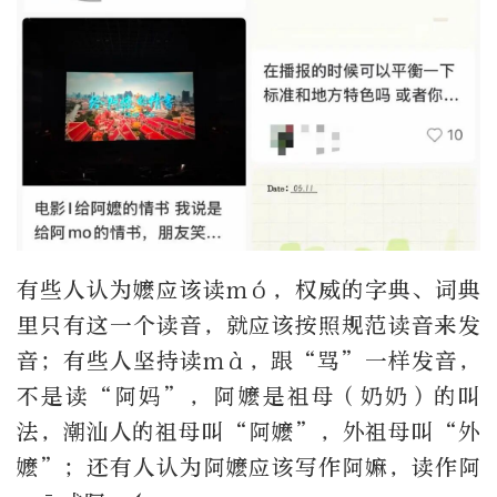
有些人认为嬷应该读mó，权威的字典、词典
里只有这一个读音，就应该按照规范读音来发
音；有些人坚持读mà，跟“骂”一样发音，
不是读“阿妈”，阿嬷是祖母（奶奶）的叫
法，潮汕人的祖母叫“阿嬷”，外祖母叫“外
嬷”；还有人认为阿嬷应该写作阿嫲，读作阿