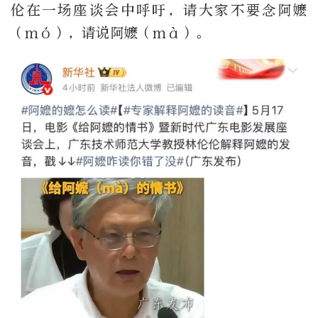
伦在一场座谈会中呼吁，请大家不要念阿嬷
（mó），请说阿嬷（mà）。