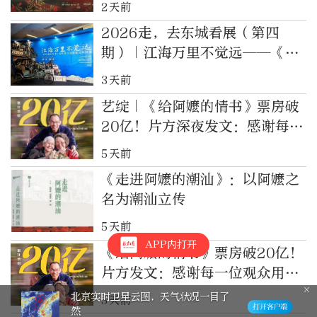
2天前
2026走，去东城看展（第四
期）｜江海万里不觉远——《给
阿嬷的情书》电影道具及侨批文
3天前
物特展
艺绽｜《给阿嬷的情书》票房破
20亿！片方深夜发文：感谢每一
位观众用爱意托举
5天前
《走进阿嬷的潮汕》：以阿嬷之
名为潮汕立传
5天前
APP内打开
《给阿嬷的情书》票房破20亿！
片方发文：感谢每一位观众用爱
意托举
北京实时卫星云图，天气状况一目了
5天前
然