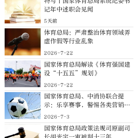
特写丨国家体育总局系统纪委书
记年中述职会见闻
5天前
体育总局：严肃整治体育领域弄
虚作假等行业乱象
2026-7-22
国家体育总局解读《体育强国建
设“十五五”规划》
2026-7-22
国家体育总局、中消协联合提
示：乐享赛事，警惕各类营销陷
阱
2026-7-3
国家体育总局政策法规司原副司
长胡光宇一审被判十三年