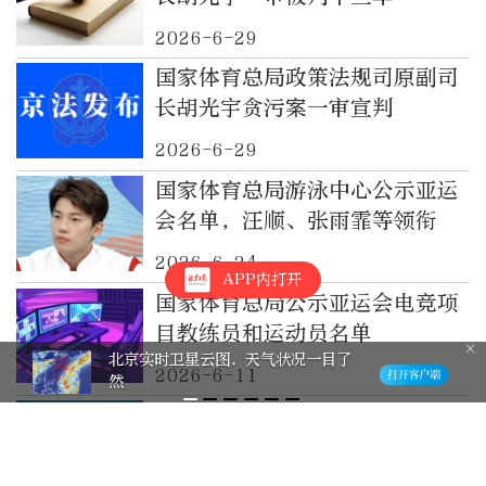
2026-6-29
国家体育总局政策法规司原副司
长胡光宇贪污案一审宣判
2026-6-29
国家体育总局游泳中心公示亚运
会名单，汪顺、张雨霏等领衔
2026-6-24
APP内打开
国家体育总局公示亚运会电竞项
目教练员和运动员名单
北京实时卫星云图，天气状况一目了
2026-6-11
然
国家体育总局科研所与世卫组织
签署合作意向书