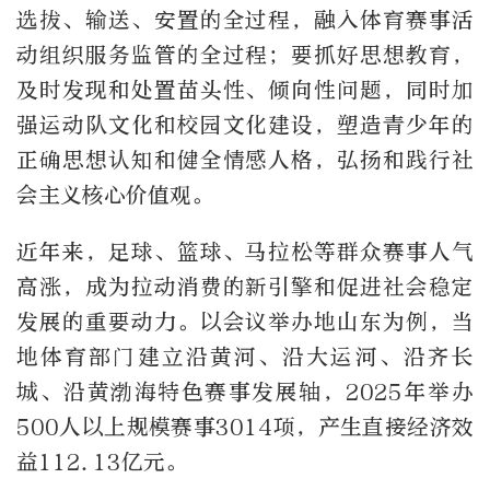
选拔、输送、安置的全过程，融入体育赛事活
动组织服务监管的全过程；要抓好思想教育，
及时发现和处置苗头性、倾向性问题，同时加
强运动队文化和校园文化建设，塑造青少年的
正确思想认知和健全情感人格，弘扬和践行社
会主义核心价值观。
近年来，足球、篮球、马拉松等群众赛事人气
高涨，成为拉动消费的新引擎和促进社会稳定
发展的重要动力。以会议举办地山东为例，当
地体育部门建立沿黄河、沿大运河、沿齐长
城、沿黄渤海特色赛事发展轴，2025年举办
500人以上规模赛事3014项，产生直接经济效
益112.13亿元。