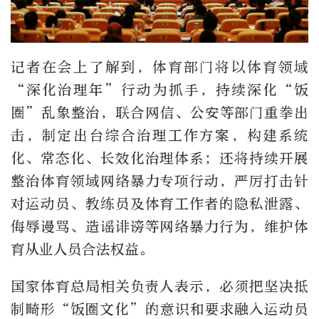
记者在会上了解到，体育部门将以体育领域
“深化治理年”行动为抓手，持续深化“饭
圈”乱象整治，联合网信、公安等部门重拳出
击，制定出台综合治理工作方案，构建系统
化、常态化、长效化治理体系；还将持续开展
整治体育领域网络暴力专项行动，严厉打击针
对运动员、教练员及体育工作者的隐私泄露、
侮辱谩骂、造谣诽谤等网络暴力行为，维护体
育从业人员合法权益。
国家体育总局相关负责人表示，必须把坚决抵
制畸形“饭圈文化”的意识和要求融入运动员