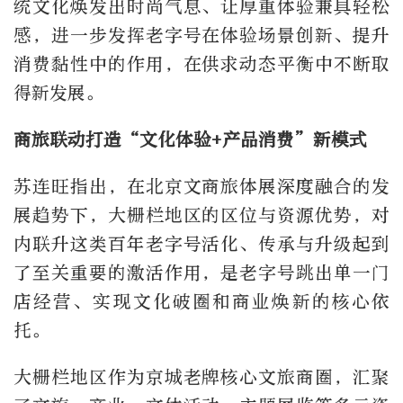
统文化焕发出时尚气息、让厚重体验兼具轻松
感，进一步发挥老字号在体验场景创新、提升
消费黏性中的作用，在供求动态平衡中不断取
得新发展。
商旅联动打造“文化体验+产品消费”新模式
苏连旺指出，在北京文商旅体展深度融合的发
展趋势下，大栅栏地区的区位与资源优势，对
内联升这类百年老字号活化、传承与升级起到
了至关重要的激活作用，是老字号跳出单一门
店经营、实现文化破圈和商业焕新的核心依
托。
大栅栏地区作为京城老牌核心文旅商圈，汇聚