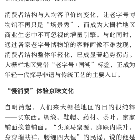
消费者结构与人均客单价的变化，让老字号博
物馆不再只是“场景秀”，而成为大栅栏地区
商业生态中不可忽视的增量引擎。与此同时，
通过各家老字号博物馆的客群画像不难发现，
消费者结构整体年轻化，已成显著趋势拐点。
大栅栏地区凭借“老字号+国潮”标签，正成为
年轻一代探寻非遗与传统工艺的主要入口。
“慢消费”体验京味文化
自明清起，人们来大栅栏地区的目的很纯粹
——买东西。绸缎、鞋帽、药材、茶叶，家家
铺面挨着铺面。“头顶马聚源，脚踩内联升，
身穿瑞蚨祥，腰缠四大恒”的民谣，说的便是