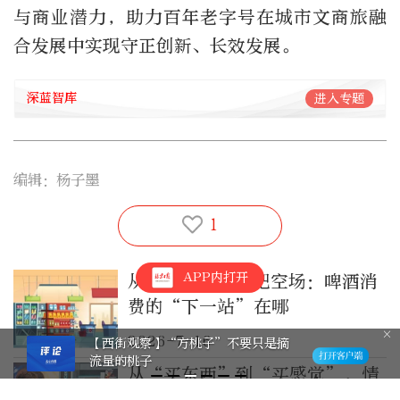
与商业潜力，助力百年老字号在城市文商旅融
合发展中实现守正创新、长效发展。
深蓝智库
进入专题
编辑：杨子墨
1
APP内打开
从喜力断货到酒吧空场：啤酒消
费的“下一站”在哪
2026-7-16
【西街观察】“方桃子”不要只是摘
流量的桃子
从“买东西”到“买感觉”，情
绪消费何以吸引年轻人