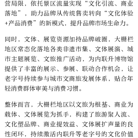
营局限，依托景区流量实现“文化引流、商业
落地”，助力品牌从传统售卖转向“文化体验
+产品消费”的新模式，提升品牌市场生命力。
同时，文体、展览资源加持品牌破圈，大栅栏
地区常态化落地各类非遗市集、文体展演、城
市主题展览、文旅推广活动，为内联升博物馆
提供了丰富的展示、参展、联动合作机会，让
老字号持续参与城市文商旅发展体系，贴合年
轻消费群体审美与消费习惯。
整体而言，大栅栏地区以文旅为根基、商业为
载体、文体展览为抓手，构建了旅游聚人流、
文化塑品牌、商业提效益、文体展扩声量的良
性闭环，持续激活内联升等老字号的文化价值