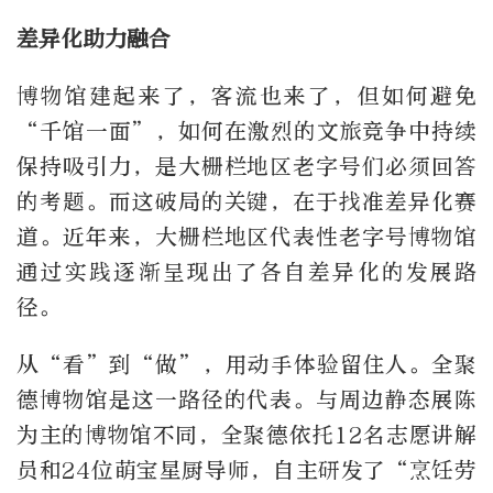
差异化助力融合
博物馆建起来了，客流也来了，但如何避免
“千馆一面”，如何在激烈的文旅竞争中持续
保持吸引力，是大栅栏地区老字号们必须回答
的考题。而这破局的关键，在于找准差异化赛
道。近年来，大栅栏地区代表性老字号博物馆
通过实践逐渐呈现出了各自差异化的发展路
径。
从“看”到“做”，用动手体验留住人。全聚
德博物馆是这一路径的代表。与周边静态展陈
为主的博物馆不同，全聚德依托12名志愿讲解
员和24位萌宝星厨导师，自主研发了“烹饪劳