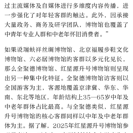
过主流媒体及自媒体进行多维度内容传播，进
一步强化了对年轻客群的触达。此外，因承接
大量政务、商务及研学团队，博物馆也覆盖了
中青年专业人群和中老年怀旧消费者。”
如果说瑞蚨祥丝绸博物馆、北京福履步鞋文化
博物馆、六必居博物馆的客群以多元化见长，
那么全聚德博物馆、红星源升号博物馆则呈现
出另一种集中化特征。全聚德博物馆访客则以
全国游客为主，客源地覆盖京津冀、华东、华
南、东北等地区，年龄结构上35—65岁中年及
中老年群体占比最高。与全聚德类似，红星源
升号博物馆的核心客群同样以中年及中老年群
体为主。据了解，2025年红星源升号博物馆参