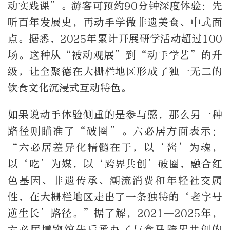
动实践课”。游客可预约90分钟深度体验：先
听百年发展史，再动手学做非遗美食、中式面
点。据悉，2025年累计开展研学活动超过100
场。这种从“被动观展”到“动手学艺”的升
级，让全聚德在大栅栏地区形成了独一无二的
饮食文化沉浸式互动特色。
如果说动手体验侧重的是参与感，那么另一种
路径则瞄准了“破圈”。六必居方面表示：
“六必居差异化精髓在于，以‘酱’为魂，
以‘吃’为媒，以‘跨界共创’破圈，融合红
色基因、非遗传承、潮流消费和年轻社交属
性，在大栅栏地区走出了一条独特的‘老字号
逆生长’路径。”据了解，2021—2025年，
六必居博物馆先后承办了与盒马跨界共创的