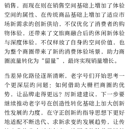
销售，而现在则在销售空间基础上增加了体验
空间的属性、在传统商品基础上增加了适应市
场新需求的创新供给，不仅优化了消费者的购
物体验，还带来了文旅商融合后的休闲新体验
与深度体验，不仅释放了自身的空间价值，也
为整个商圈带来了新的消费体验场景，助力商
圈流量转化为“留量”，最终实现销量增长。
当差异化路径逐渐清晰，老字号们开始思考一
个更深层的问题：如何借助大栅栏商圈的优
势，让品牌走得更远？厉新建建议，下一步要
继续推动老字号在创造性转化基础上加大创新
性发展的力度，在守正创新的指导思想下更好
地适配不断迭代、求新求变的发展趋势，让传