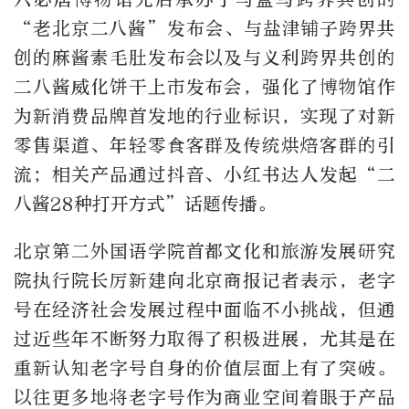
“老北京二八酱”发布会、与盐津铺子跨界共
创的麻酱素毛肚发布会以及与义利跨界共创的
二八酱威化饼干上市发布会，强化了博物馆作
为新消费品牌首发地的行业标识，实现了对新
零售渠道、年轻零食客群及传统烘焙客群的引
流；相关产品通过抖音、小红书达人发起“二
八酱28种打开方式”话题传播。
北京第二外国语学院首都文化和旅游发展研究
院执行院长厉新建向北京商报记者表示，老字
号在经济社会发展过程中面临不小挑战，但通
过近些年不断努力取得了积极进展，尤其是在
重新认知老字号自身的价值层面上有了突破。
以往更多地将老字号作为商业空间着眼于产品