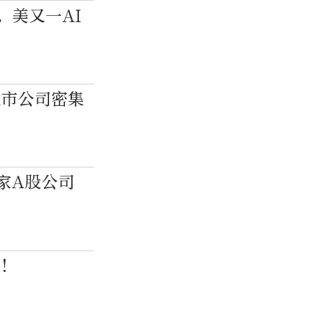
，美又一AI
上市公司密集
家A股公司
顶！