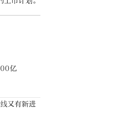
的上市计划。
00亿
络线又有新进