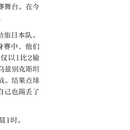
赛舞台。在今
。
劲旅日本队。
身赛中，他们
仅以1比2输
乌兹别克斯坦
战。结果点球
自己也踢丢了
晨1时。