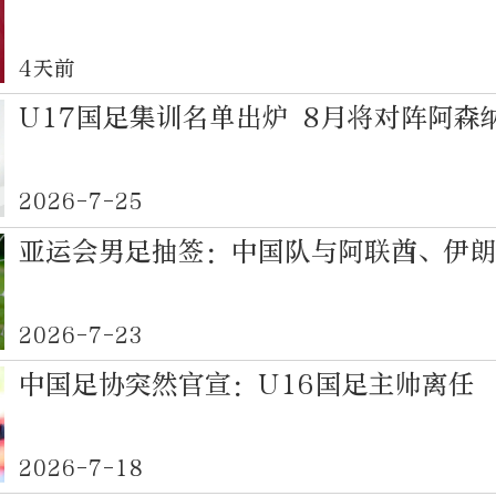
4天前
U17国足集训名单出炉 8月将对阵阿森
2026-7-25
亚运会男足抽签：中国队与阿联酋、伊
2026-7-23
中国足协突然官宣：U16国足主帅离任
2026-7-18