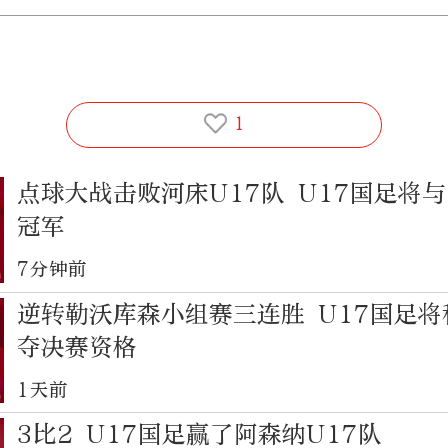
1
点球大战击败河床U17队 U17国足将
冠军
7分钟前
逆转勒沃库森小组赛三连胜 U17国足
夺决赛资格
1天前
3比2 U17国足赢了阿森纳U17队