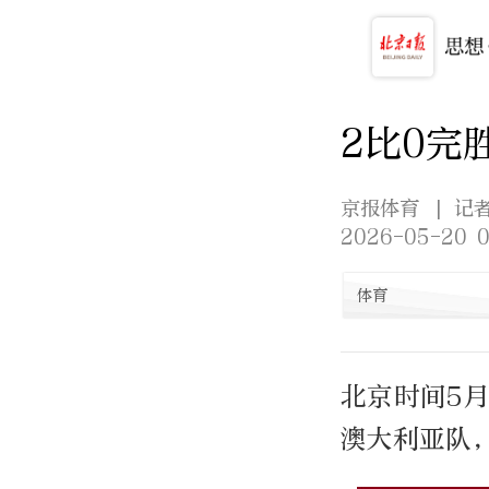
2比0完
京报体育
| 记
2026-05-20 0
体育
北京时间5月
澳大利亚队