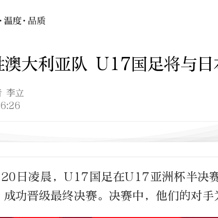
胜澳大利亚队 U17国足将与
者 李立
6:26
20日凌晨，U17国足在U17亚洲杯半决
，成功晋级最终决赛。决赛中，他们的对手