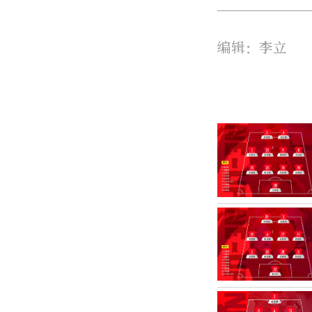
编辑：李立