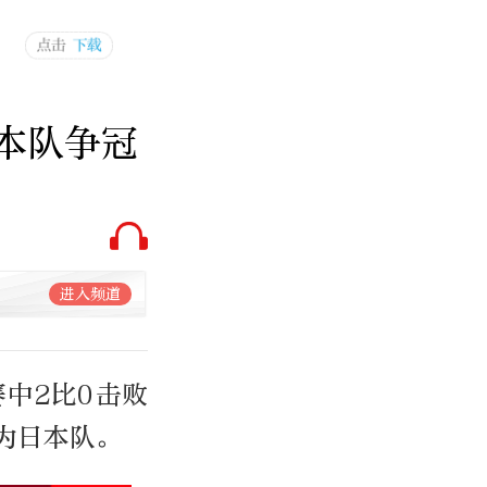
日本队争冠
进入频道
赛中2比0击败
为日本队。