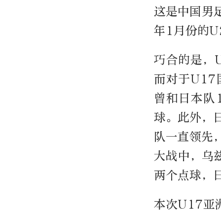
这是中国男
年1月份的U
巧合的是，
而对于U1
曾和日本队
球。此外，
队一直领先
大战中，乌
两个点球，
本次U17亚