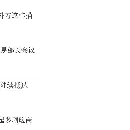
，外方这样描
贸易部长会议
表陆续抵达
今起多项磋商