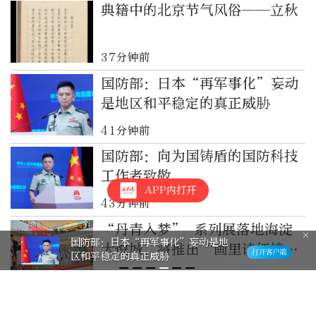
典籍中的北京节气风俗——立秋
37分钟前
国防部：日本“再军事化”妄动
是地区和平稳定的真正威胁
41分钟前
国防部：向为国铸盾的国防科技
工作者致敬
APP内打开
43分钟前
“丹青入梦” 系列展落地海淀
国防部：日本“再军事化”妄动是地
大悦城，将推出“画里读红楼·
区和平稳定的真正威胁
曹雪芹的风筝世界”讲座
50分钟前
泸溪河桃酥里没牙冠！这桩乌龙