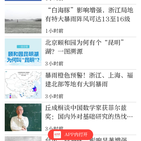
“白海豚”影响增强，浙江局地
有特大暴雨阵风可达13至16级
1小时前
北京颐和园为何有个“昆明”
湖？一图溯源
3小时前
暴雨橙色预警！浙江、上海、福
建北部等地有大到暴雨
3小时前
丘成桐谈中国数学家获菲尔兹
奖：国内外对基础研究的热忱空
前高涨
3小时前
APP内打开
台风“白海豚”影响显著增强，